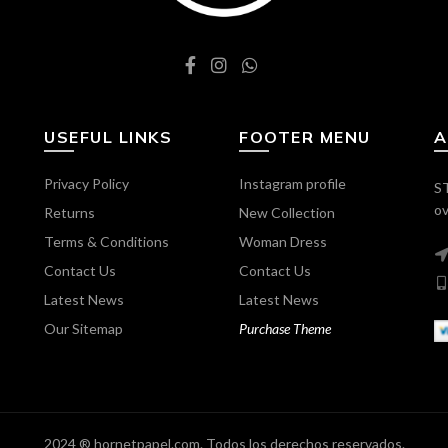
USEFUL LINKS
FOOTER MENU
A
Privacy Policy
Instagram profile
ST
ov
Returns
New Collection
Terms & Conditions
Woman Dress
Contact Us
Contact Us
Latest News
Latest News
Our Sitemap
Purchase Theme
2024 ® hornetpapel.com. Todos los derechos reservados.