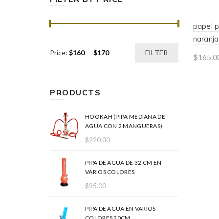
papel 
naranja
Min
Max
Price:
$160
—
$170
FILTER
$
165.0
price
price
Rea
PRODUCTS
HOOKAH (PIPA MEDIANA DE
AGUA CON 2 MANGUERAS)
$
220.00
PIPA DE AGUA DE 32 CM EN
VARIOS COLORES
$
95.00
PIPA DE AGUA EN VARIOS
COLORES 20CM