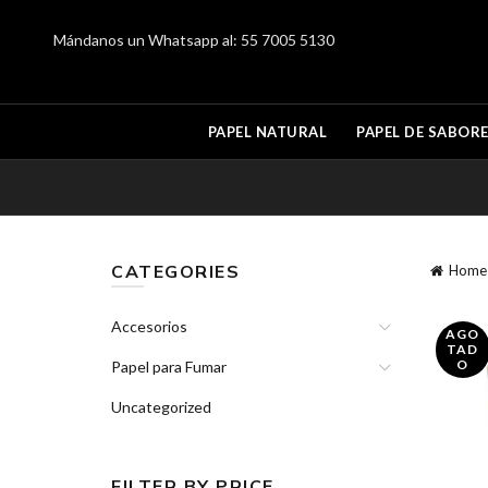
Mándanos un Whatsapp al:
55 7005 5130
PAPEL NATURAL
PAPEL DE SABOR
CATEGORIES
Home
Accesorios
AGO
TAD
O
Papel para Fumar
Uncategorized
FILTER BY PRICE