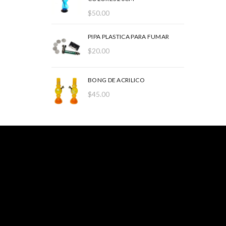
$
50.00
PIPA PLASTICA PARA FUMAR
$
20.00
BONG DE ACRILICO
$
45.00