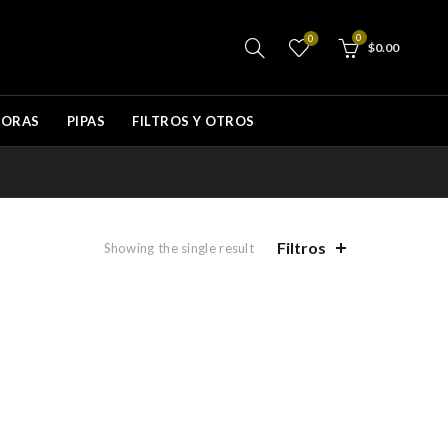
0
0
$
0.00
DORAS
PIPAS
FILTROS Y OTROS
Filtros
Showing the single result