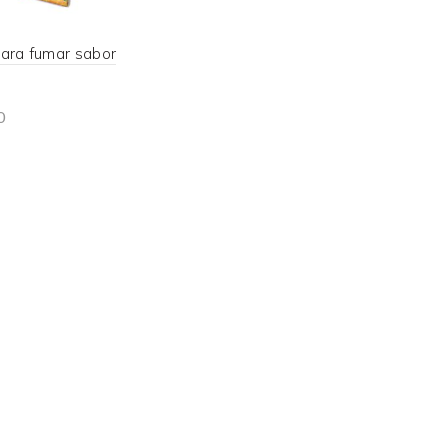
para fumar sabor
0
d more