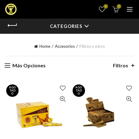
0
0
CATEGORIES
Home
Accesorios
Filtros y otros
Más Opciones
Filtros
AGO
AGO
TAD
TAD
O
O