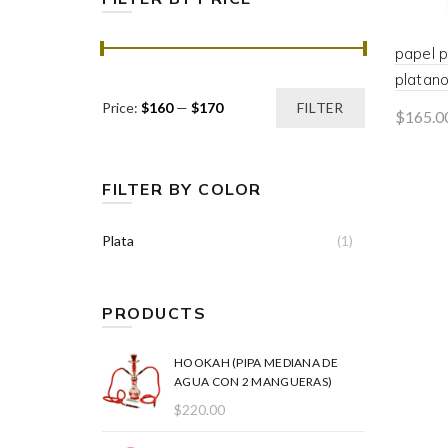
papel 
platan
Min
Max
Price:
$160
—
$170
FILTER
$
165.0
price
price
Add 
FILTER BY COLOR
Plata
(1)
PRODUCTS
HOOKAH (PIPA MEDIANA DE
AGUA CON 2 MANGUERAS)
$
220.00