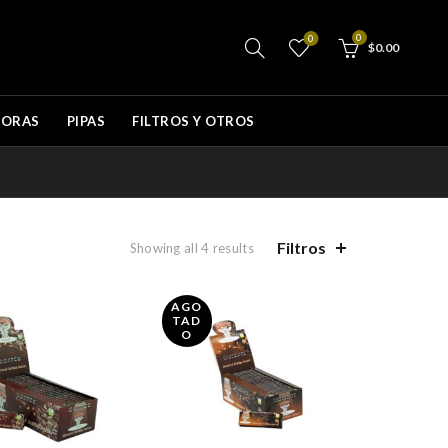
0
0
$
0.00
DORAS
PIPAS
FILTROS Y OTROS
Filtros
Showing all 4 results
AGO
TAD
O