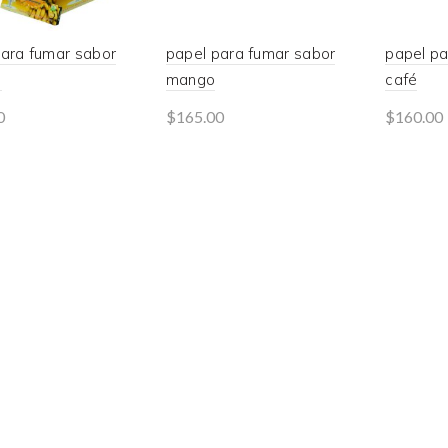
para fumar sabor
papel para fumar sabor
papel pa
o
mango
café
0
$
165.00
$
160.00
to cart
Add to cart
Read