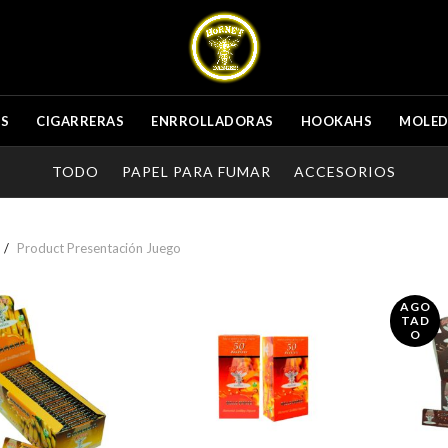
ES
CIGARRERAS
ENRROLLADORAS
HOOKAHS
MOLE
TODO
PAPEL PARA FUMAR
ACCESORIOS
Product Presentación
Juego
AGO
TAD
O