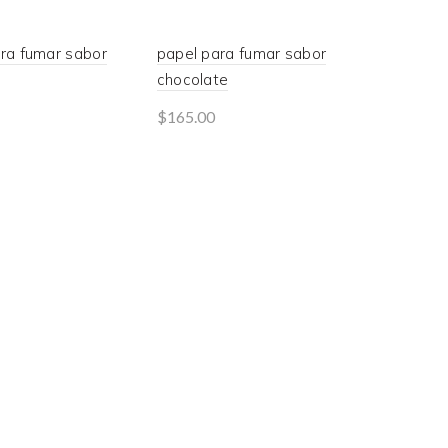
ra fumar sabor
papel para fumar sabor
chocolate
$
165.00
 more
Read more