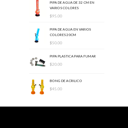
PIPA DE AGUA DE 32 CM EN
VARIOS COLORES
$
95.00
PIPA DE AGUA EN VARIOS
COLORES 20CM
$
50.00
PIPA PLASTICA PARA FUMAR
$
20.00
BONG DE ACRILICO
$
45.00