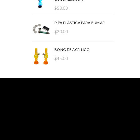
$
50.00
PIPA PLASTICA PARA FUMAR
$
20.00
BONG DE ACRILICO
$
45.00