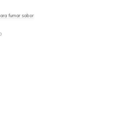
para fumar sabor
0
d more