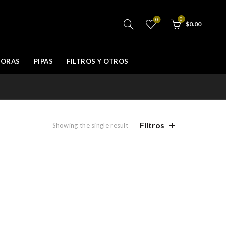
0
0
$
0.00
DORAS
PIPAS
FILTROS Y OTROS
Filtros
Showing the single result