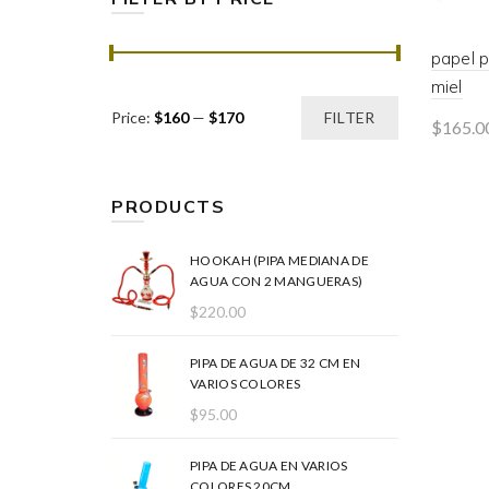
papel 
miel
Min
Max
Price:
$160
—
$170
FILTER
$
165.0
price
price
Rea
PRODUCTS
HOOKAH (PIPA MEDIANA DE
AGUA CON 2 MANGUERAS)
$
220.00
PIPA DE AGUA DE 32 CM EN
VARIOS COLORES
$
95.00
PIPA DE AGUA EN VARIOS
COLORES 20CM