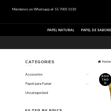
Mándanos un Whatsapp al:
55 7005 5130
PAPEL NATURAL
PAPEL DE SABOR
CATEGORIES
Home
Accesorios
AGO
TAD
O
Papel para Fumar
Uncategorized
FILTER BY PRICE