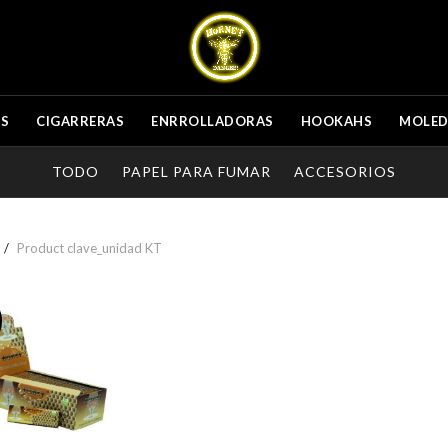
ES
CIGARRERAS
ENRROLLADORAS
HOOKAHS
MOLE
TODO
PAPEL PARA FUMAR
ACCESORIOS
Product clave_unidad
KT