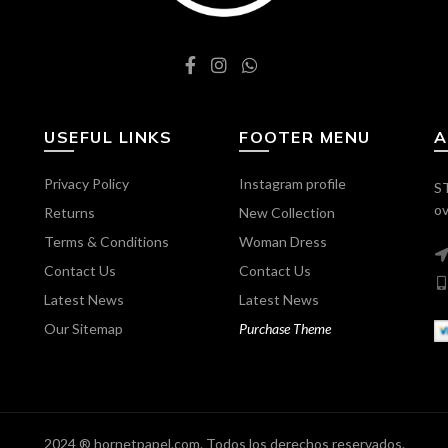
USEFUL LINKS
FOOTER MENU
A
Privacy Policy
Instagram profile
ST
ov
Returns
New Collection
Terms & Conditions
Woman Dress
Contact Us
Contact Us
Latest News
Latest News
Our Sitemap
Purchase Theme
2024 ® hornetpapel.com. Todos los derechos reservados.