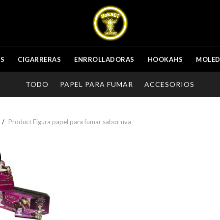
ES
CIGARRERAS
ENRROLLADORAS
HOOKAHS
MOLE
TODO
PAPEL PARA FUMAR
ACCESORIOS
Product Figura
papel para fumar sabor uva