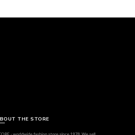
BOUT THE STORE
ORE - worldwide fashion store since 1978. We sell