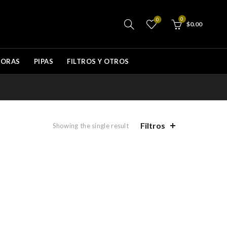
0
0
$
0.00
DORAS
PIPAS
FILTROS Y OTROS
Filtros
Showing the single result