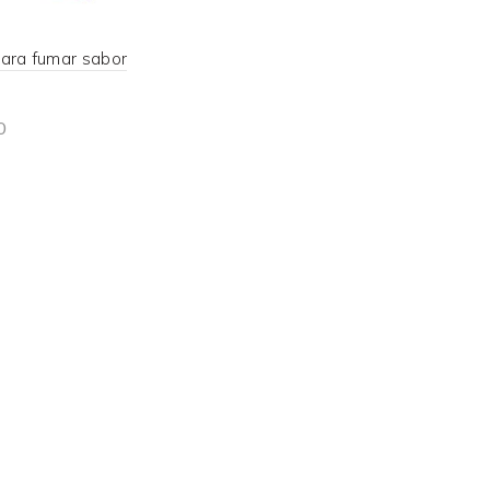
para fumar sabor
0
d more