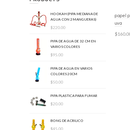
HOOKAH (PIPA MEDIANA DE
papel 
AGUA CON 2 MANGUERAS)
uva
$
220.00
$
160.0
PIPA DE AGUA DE 32 CM EN
Rea
VARIOS COLORES
$
95.00
PIPA DE AGUA EN VARIOS
COLORES 20CM
$
50.00
PIPA PLASTICA PARA FUMAR
$
20.00
BONG DE ACRILICO
$
45.00